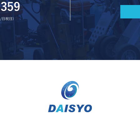
〒490-1144 愛知県海部郡大治町西條上新田4-2